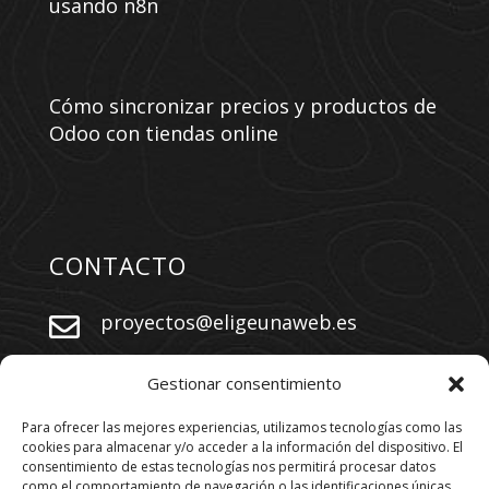
usando n8n
Cómo sincronizar precios y productos de
Odoo con tiendas online
CONTACTO
proyectos@eligeunaweb.es


+34 609 730 569
Gestionar consentimiento
Para ofrecer las mejores experiencias, utilizamos tecnologías como las
cookies para almacenar y/o acceder a la información del dispositivo. El
SÍGUENOS
consentimiento de estas tecnologías nos permitirá procesar datos
como el comportamiento de navegación o las identificaciones únicas