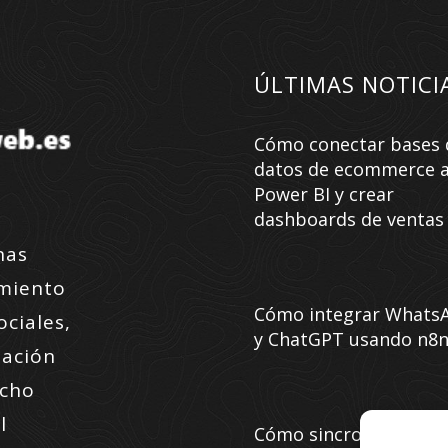
ÚLTIMAS NOTICI
Cómo conectar bases 
datos de ecommerce 
Power BI y crear
dashboards de ventas
nas
amiento
Cómo integrar Whats
ociales,
y ChatGPT usando n8
zación
ucho
l
Cómo sincronizar prec