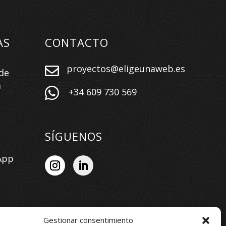
AS
CONTACTO
proyectos@eligeunaweb.es

de
a

+34 609 730 569
SÍGUENOS
App
n
ios
Gestionar consentimiento