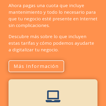
Ahora pagas una cuota que incluye
mantenimiento y todo lo necesario para
que tu negocio esté presente en Internet
sin complicaciones.
Descubre más sobre lo que incluyen
estas tarifas y cómo podemos ayudarte
a digitalizar tu negocio.
Más Información
