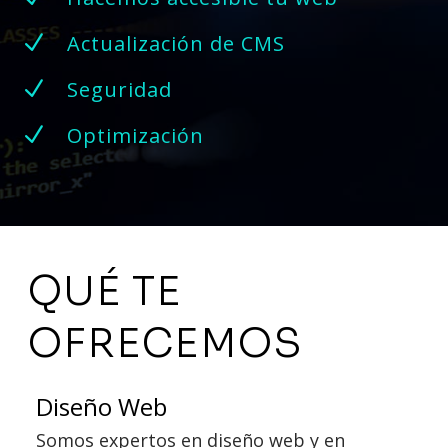
N
Actualización de CMS
N
Seguridad
N
Optimización
QUÉ TE
OFRECEMOS
Diseño Web
Somos expertos en diseño web y en