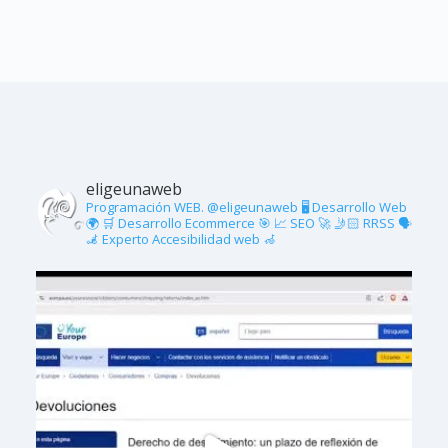
eligeunaweb
Programación WEB. @eligeunaweb
🖥 Desarrollo Web
🌍
🛒 Desarrollo Ecommerce 🎯
📈 SEO 🚀
🤳🏻 RRSS 🗣
🦼 Experto Accesibilidad web 🦽