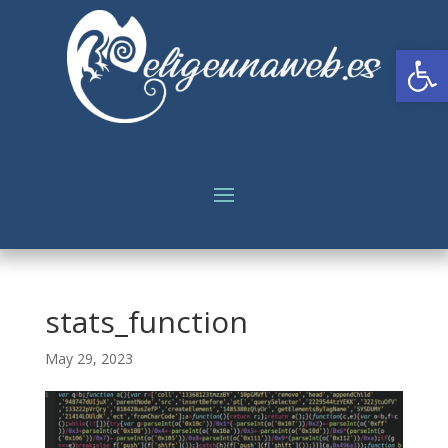
Abrir
stats_function
May 29, 2023