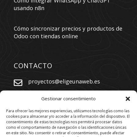
Cómo integrar WhatsApp y ChatGPT
usando n8n
Cómo sincronizar precios y productos de
Odoo con tiendas online
CONTACTO
proyectos@eligeunaweb.es


+34 609 730 569
Gestionar consentimiento
Para ofrecer las mejores experiencias, utilizamos tecnologías como las
cookies para almacenar y/o acceder a la información del dispositivo. El
SÍGUENOS
consentimiento de estas tecnologías nos permitirá procesar datos
como el comportamiento de navegación o las identificaciones únicas
en este sitio. No consentir o retirar el consentimiento, puede afectar