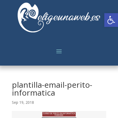
Abrir
plantilla-email-perito-
informatica
Sep 19, 2018