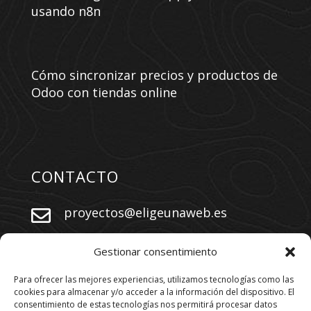
usando n8n
Cómo sincronizar precios y productos de
Odoo con tiendas online
CONTACTO
proyectos@eligeunaweb.es


+34 609 730 569
Gestionar consentimiento
Para ofrecer las mejores experiencias, utilizamos tecnologías como las
cookies para almacenar y/o acceder a la información del dispositivo. El
SÍGUENOS
consentimiento de estas tecnologías nos permitirá procesar datos