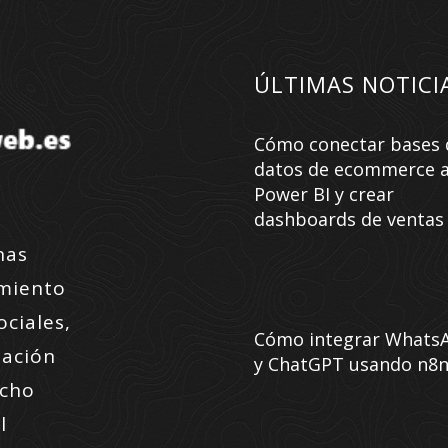
ÚLTIMAS NOTICI
Cómo conectar bases 
datos de ecommerce 
Power BI y crear
dashboards de ventas
nas
amiento
ociales,
Cómo integrar Whats
zación
y ChatGPT usando n8
ucho
l