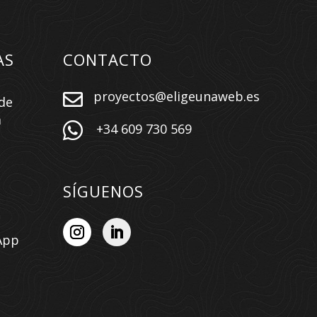
AS
CONTACTO
proyectos@eligeunaweb.es

de
a

+34 609 730 569
SÍGUENOS
App
n