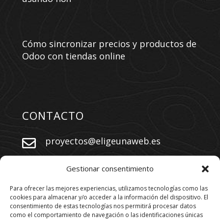
Cómo sincronizar precios y productos de
Odoo con tiendas online
CONTACTO
proyectos@eligeunaweb.es


+34 609 730 569
Gestionar consentimiento
Para ofrecer las mejores experiencias, utilizamos tecnologías como las
cookies para almacenar y/o acceder a la información del dispositivo. El
SÍGUENOS
consentimiento de estas tecnologías nos permitirá procesar datos
como el comportamiento de navegación o las identificaciones únicas