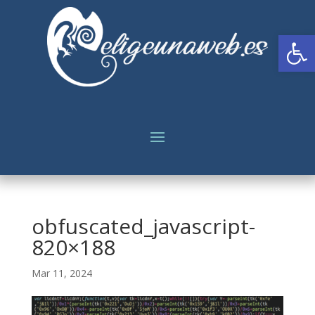
Abrir
obfuscated_javascript-
820×188
Mar 11, 2024