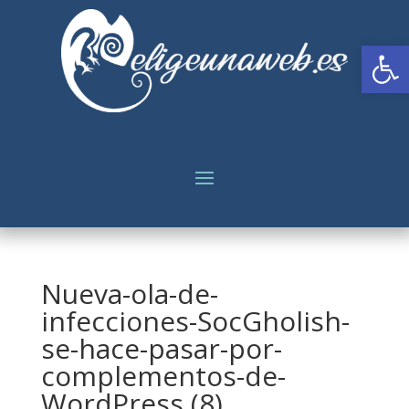
Abrir
Nueva-ola-de-
infecciones-SocGholish-
se-hace-pasar-por-
complementos-de-
WordPress (8)