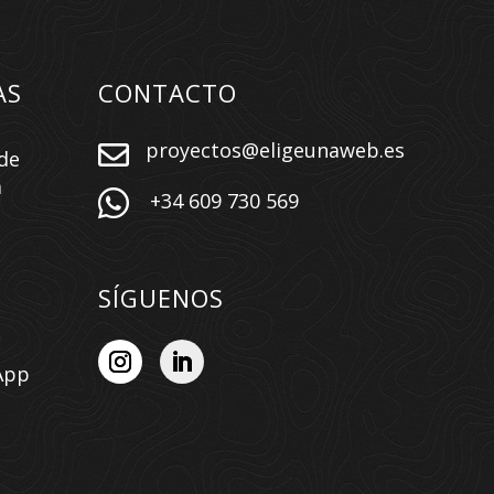
AS
CONTACTO
proyectos@eligeunaweb.es

de
a

+34 609 730 569
SÍGUENOS
App
n