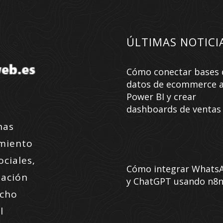
ÚLTIMAS NOTICI
Cómo conectar bases 
datos de ecommerce 
Power BI y crear
dashboards de ventas
nas
amiento
ociales,
Cómo integrar Whats
zación
y ChatGPT usando n8
ucho
l