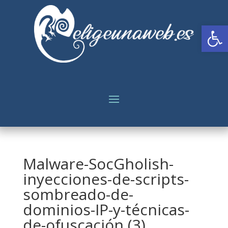
Abrir
Malware-SocGholish-
inyecciones-de-scripts-
sombreado-de-
dominios-IP-y-técnicas-
de-ofuscación (3)