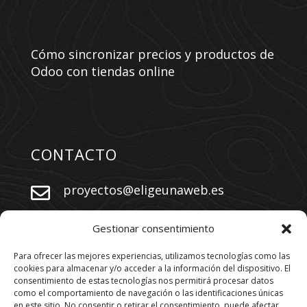
Cómo sincronizar precios y productos de
Odoo con tiendas online
CONTACTO
proyectos@eligeunaweb.es


+34 609 730 569
Gestionar consentimiento
Para ofrecer las mejores experiencias, utilizamos tecnologías como las
cookies para almacenar y/o acceder a la información del dispositivo. El
SÍGUENOS
consentimiento de estas tecnologías nos permitirá procesar datos
como el comportamiento de navegación o las identificaciones únicas
en este sitio. No consentir o retirar el consentimiento, puede afectar