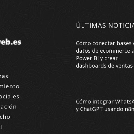
ÚLTIMAS NOTICI
Cómo conectar bases 
datos de ecommerce 
Power BI y crear
dashboards de ventas
nas
amiento
ociales,
Cómo integrar Whats
zación
y ChatGPT usando n8
ucho
l