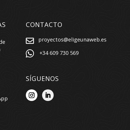
AS
CONTACTO
proyectos@eligeunaweb.es

de
a

+34 609 730 569
SÍGUENOS
App
n