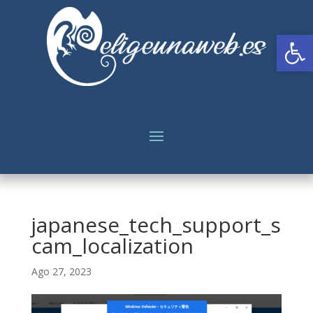
Abrir
japanese_tech_support_s
cam_localization
Ago 27, 2023