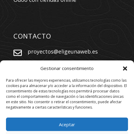
CONTACTO
proyectos@eligeunaweb.es


+34 609 730 569
Gestionar consentimiento
Para ofrecer las mejores experiencias, utilizamos tecnologías como las
cookies para almacenar y/o acceder a la información del dispositivo. El
SÍGUENOS
consentimiento de estas tecnologías nos permitirá procesar datos
como el comportamiento de navegación o las identificaciones únicas
en este sitio. No consentir o retirar el consentimiento, puede afectar
negativamente a ciertas características y funciones.
Aceptar