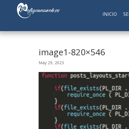
INICIO
SE
image1-820×546
May 29, 2023