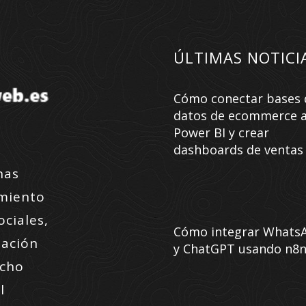
ÚLTIMAS NOTICI
Cómo conectar bases 
datos de ecommerce 
Power BI y crear
dashboards de ventas
nas
amiento
ociales,
Cómo integrar Whats
zación
y ChatGPT usando n8
ucho
l