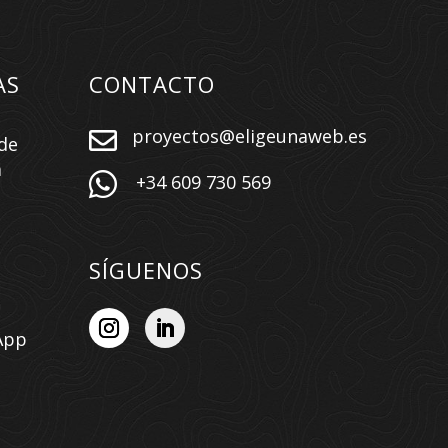
AS
CONTACTO
proyectos@eligeunaweb.es

de
a

+34 609 730 569
SÍGUENOS
App
n