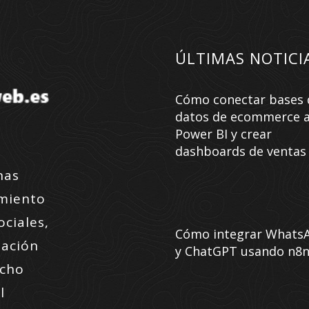
ÚLTIMAS NOTICI
Cómo conectar bases 
datos de ecommerce 
Power BI y crear
dashboards de ventas
nas
amiento
ociales,
Cómo integrar Whats
zación
y ChatGPT usando n8
ucho
l