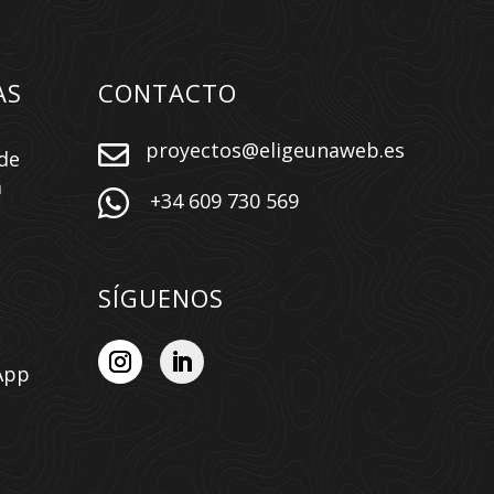
AS
CONTACTO
proyectos@eligeunaweb.es

de
a

+34 609 730 569
SÍGUENOS
App
n