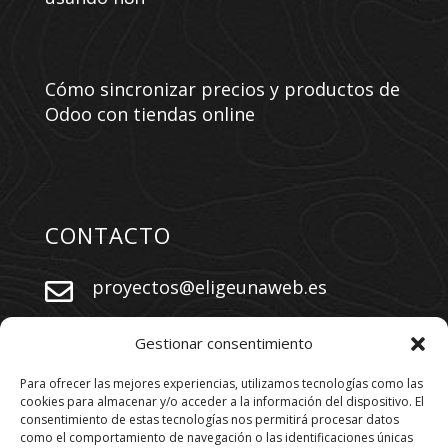
Cómo sincronizar precios y productos de
Odoo con tiendas online
CONTACTO
proyectos@eligeunaweb.es


+34 609 730 569
Gestionar consentimiento
Para ofrecer las mejores experiencias, utilizamos tecnologías como las
cookies para almacenar y/o acceder a la información del dispositivo. El
SÍGUENOS
consentimiento de estas tecnologías nos permitirá procesar datos
como el comportamiento de navegación o las identificaciones únicas