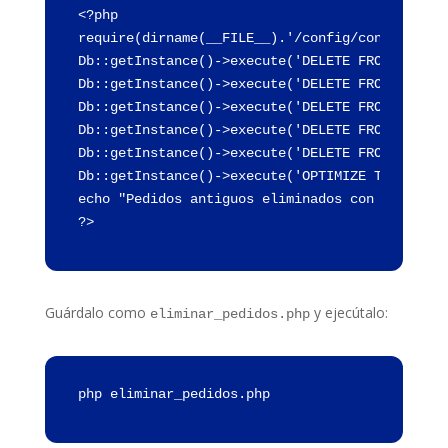
<?php
require(dirname(__FILE__).'/config/config.inc.
Db::getInstance()->execute('DELETE FROM ps_ord
Db::getInstance()->execute('DELETE FROM ps_ord
Db::getInstance()->execute('DELETE FROM ps_ord
Db::getInstance()->execute('DELETE FROM ps_car
Db::getInstance()->execute('DELETE FROM ps_ord
Db::getInstance()->execute('OPTIMIZE TABLE ps_
echo "Pedidos antiguos eliminados con éxito.";
?>
Guárdalo como
y ejecútalo:
eliminar_pedidos.php
php eliminar_pedidos.php