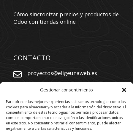
Cómo sincronizar precios y productos de
Odoo con tiendas online
CONTACTO
proyectos@eligeunaweb.es


+34 609 730 569
Gestionar consentimiento
Para ofrecer las mejores experiencias, utilizamos tecnologías como las
cookies para almacenar y/o acceder a la información del dispositivo. El
SÍGUENOS
consentimiento de estas tecnologías nos permitirá procesar datos
como el comportamiento de navegación o las identificaciones únicas
en este sitio. No consentir o retirar el consentimiento, puede afectar
negativamente a ciertas características y funciones.