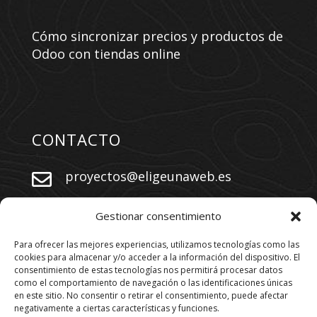
Cómo sincronizar precios y productos de
Odoo con tiendas online
CONTACTO
proyectos@eligeunaweb.es


+34 609 730 569
Gestionar consentimiento
Para ofrecer las mejores experiencias, utilizamos tecnologías como las
cookies para almacenar y/o acceder a la información del dispositivo. El
SÍGUENOS
consentimiento de estas tecnologías nos permitirá procesar datos
como el comportamiento de navegación o las identificaciones únicas
en este sitio. No consentir o retirar el consentimiento, puede afectar
negativamente a ciertas características y funciones.