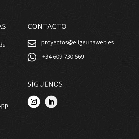
AS
CONTACTO
proyectos@eligeunaweb.es

de
a

+34 609 730 569
SÍGUENOS
App
n