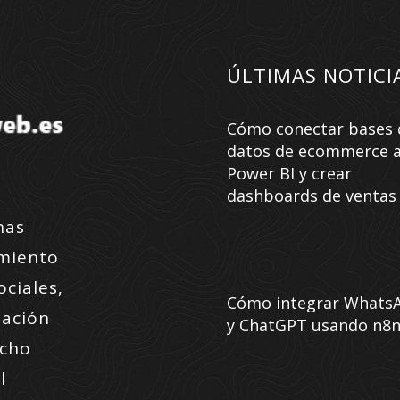
ÚLTIMAS NOTICI
Cómo conectar bases 
datos de ecommerce 
Power BI y crear
dashboards de ventas
nas
amiento
ociales,
Cómo integrar Whats
zación
y ChatGPT usando n8
ucho
l