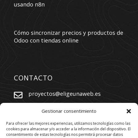
usando n8n
Cómo sincronizar precios y productos de
Odoo con tiendas online
CONTACTO
proyectos@eligeunaweb.es


+34 609 730 569
Gestionar consentimiento
Para ofrecer las mejores experiencias, utilizamos tecnologías como las
cookies para almacenar y/o acceder a la información del dispositivo. El
SÍGUENOS
consentimiento de estas tecnologías nos permitirá procesar datos