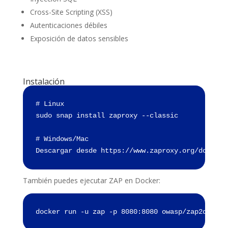
Cross-Site Scripting (XSS)
Autenticaciones débiles
Exposición de datos sensibles
Instalación
# Linux

sudo snap install zaproxy --classic

# Windows/Mac

Descargar desde https://www.zaproxy.org/downloa
También puedes ejecutar ZAP en Docker:
docker run -u zap -p 8080:8080 owasp/zap2docker