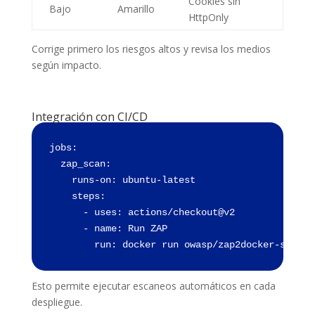
Cookies sin
Bajo
Amarillo
HttpOnly
Corrige primero los riesgos altos y revisa los medios
según impacto.
Integración con CI/CD
jobs:

  zap_scan:

    runs-on: ubuntu-latest

    steps:

      - uses: actions/checkout@v2

      - name: Run ZAP

        run: docker run owasp/zap2docker-stable
Esto permite ejecutar escaneos automáticos en cada
despliegue.