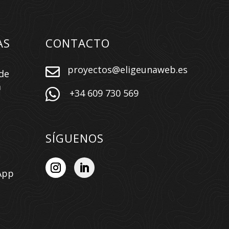
AS
CONTACTO
proyectos@eligeunaweb.es

de
a

+34 609 730 569
SÍGUENOS
App
n