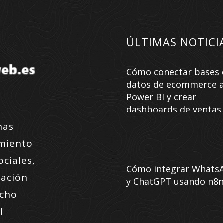
ÚLTIMAS NOTICI
Cómo conectar bases 
datos de ecommerce 
Power BI y crear
dashboards de ventas
nas
amiento
ociales,
Cómo integrar Whats
zación
y ChatGPT usando n8
ucho
l