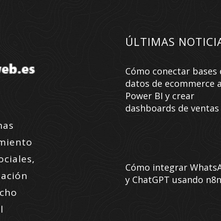
ÚLTIMAS NOTICI
Cómo conectar bases 
datos de ecommerce 
Power BI y crear
dashboards de ventas
nas
amiento
ociales,
Cómo integrar Whats
zación
y ChatGPT usando n8
ucho
l