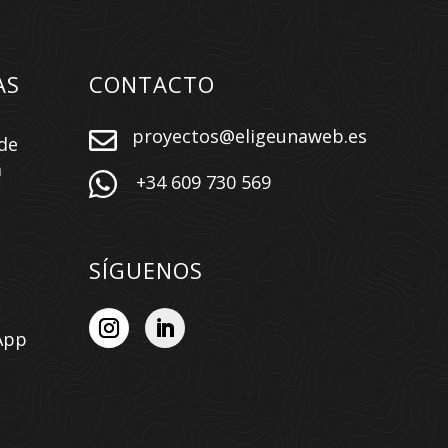
AS
CONTACTO
proyectos@eligeunaweb.es

de
a

+34 609 730 569
SÍGUENOS
App
n