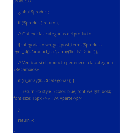
producto
global $product;
if (!$product) return »;
// Obtener las categorías del producto
$categorias = wp_get_post_terms($product-
>get_id(), ‘product_cat’, array(‘fields’ => ‘ids’));
// Verificar si el producto pertenece a la categoría
«Recambios»
if (in_array(85, $categorias)) {
return ‘<p style=»color: blue; font-weight: bold;
font-size: 16px;»>🔹 IVA Aparte</p>’;
}
return »;
}