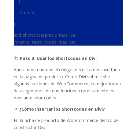
}
return »;
}
add_shortcode(‘precio_mas_iva’,
‘mostrar_texto_precio_mas_iva’);
🏗
Paso 3: Usar los Shortcodes en Divi
Ahora que tenemos el código, necesitamos insertarlo
en la página de producto. Como Divi sobrescribe
algunas funciones de WooCommerce, la mejor forma
de asegurarnos de que funcione correctamente es
mediante shortcodes.
📌
¿Cómo Insertar los Shortcodes en Divi?
En la ficha de producto de WooCommerce dentro del
constructor Divi: