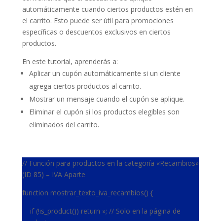
automáticamente cuando ciertos productos estén en
el carrito. Esto puede ser útil para promociones
específicas o descuentos exclusivos en ciertos
productos.
En este tutorial, aprenderás a:
Aplicar un cupón automáticamente si un cliente
agrega ciertos productos al carrito.
Mostrar un mensaje cuando el cupón se aplique.
Eliminar el cupón si los productos elegibles son
eliminados del carrito.
// Función para productos en la categoría «Recambios»
(ID 85) – IVA Aparte
function mostrar_texto_iva_recambios() {
if (!is_product()) return »; // Solo en la página de