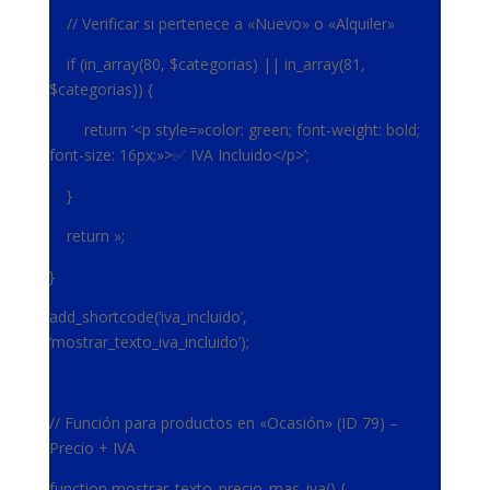
// Verificar si pertenece a «Nuevo» o «Alquiler»
if (in_array(80, $categorias) || in_array(81,
$categorias)) {
return ‘<p style=»color: green; font-weight: bold;
font-size: 16px;»>✅ IVA Incluido</p>’;
}
return »;
}
add_shortcode(‘iva_incluido’,
‘mostrar_texto_iva_incluido’);
// Función para productos en «Ocasión» (ID 79) –
Precio + IVA
function mostrar_texto_precio_mas_iva() {