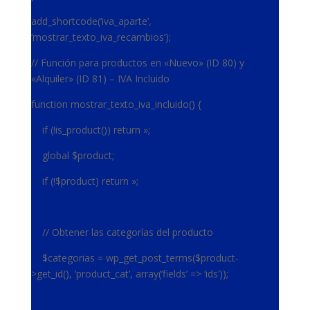
add_shortcode(‘iva_aparte’,
‘mostrar_texto_iva_recambios’);
// Función para productos en «Nuevo» (ID 80) y
«Alquiler» (ID 81) – IVA Incluido
function mostrar_texto_iva_incluido() {
if (!is_product()) return »;
global $product;
if (!$product) return »;
// Obtener las categorías del producto
$categorias = wp_get_post_terms($product-
>get_id(), ‘product_cat’, array(‘fields’ => ‘ids’));