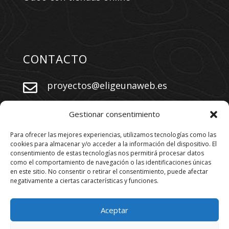
CONTACTO
proyectos@eligeunaweb.es


+34 609 730 569
Gestionar consentimiento
Para ofrecer las mejores experiencias, utilizamos tecnologías como las
cookies para almacenar y/o acceder a la información del dispositivo. El
SÍGUENOS
consentimiento de estas tecnologías nos permitirá procesar datos
como el comportamiento de navegación o las identificaciones únicas
en este sitio. No consentir o retirar el consentimiento, puede afectar
negativamente a ciertas características y funciones.
Aceptar