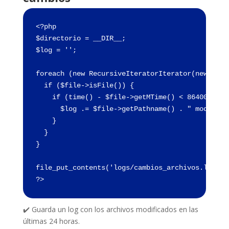
<?php

$directorio = __DIR__;

$log = '';

foreach (new RecursiveIteratorIterator(new Recu
  if ($file->isFile()) {

    if (time() - $file->getMTime() < 86400) { /
      $log .= $file->getPathname() . " modifica
    }

  }

}

file_put_contents('logs/cambios_archivos.log', $
?>
✔️ Guarda un log con los archivos modificados en las
últimas 24 horas.