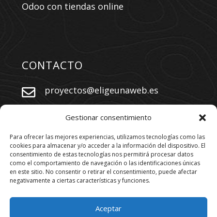
Odoo con tiendas online
CONTACTO
proyectos@eligeunaweb.es


+34 609 730 569
Gestionar consentimiento
Para ofrecer las mejores experiencias, utilizamos tecnologías como las
cookies para almacenar y/o acceder a la información del dispositivo. El
SÍGUENOS
consentimiento de estas tecnologías nos permitirá procesar datos
como el comportamiento de navegación o las identificaciones únicas
en este sitio. No consentir o retirar el consentimiento, puede afectar
negativamente a ciertas características y funciones.
Aceptar