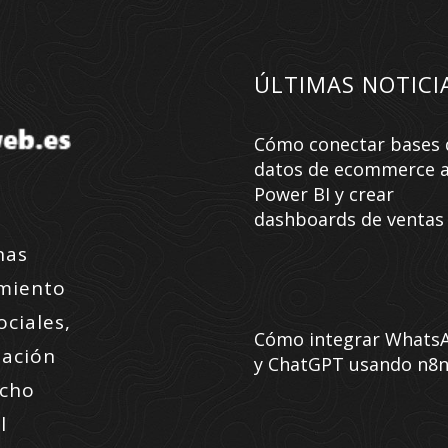
ÚLTIMAS NOTICI
Cómo conectar bases 
datos de ecommerce 
Power BI y crear
dashboards de ventas
nas
amiento
ociales,
Cómo integrar Whats
zación
y ChatGPT usando n8
ucho
l