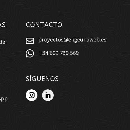
AS
CONTACTO
proyectos@eligeunaweb.es

de
a

+34 609 730 569
SÍGUENOS
App
n