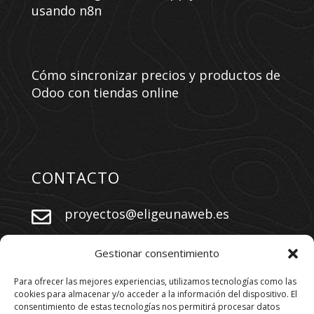
usando n8n
Cómo sincronizar precios y productos de
Odoo con tiendas online
CONTACTO
proyectos@eligeunaweb.es


+34 609 730 569
Gestionar consentimiento
Para ofrecer las mejores experiencias, utilizamos tecnologías como las
cookies para almacenar y/o acceder a la información del dispositivo. El
SÍGUENOS
consentimiento de estas tecnologías nos permitirá procesar datos