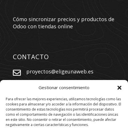
Cómo sincronizar precios y productos de
Odoo con tiendas online
CONTACTO
proyectos@eligeunaweb.es


+34 609 730 569
Gestionar consentimiento
Para ofrecer las mejores experiencias, utilizamos tecnologías como las
cookies para almacenar y/o acceder a la información del dispositivo. El
SÍGUENOS
consentimiento de estas tecnologías nos permitirá procesar datos
como el comportamiento de navegación o las identificaciones únicas
en este sitio. No consentir o retirar el consentimiento, puede afectar
negativamente a ciertas características y funciones.