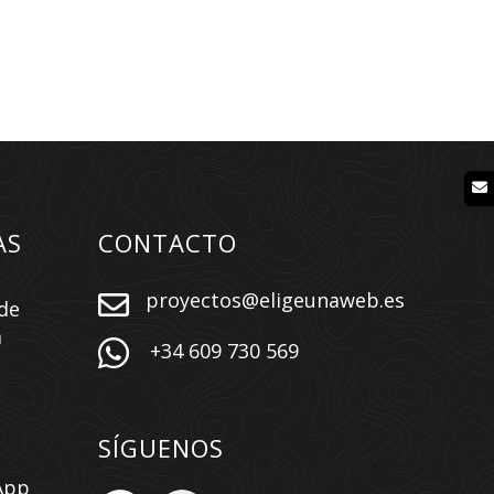
AS
CONTACTO
proyectos@eligeunaweb.es

de
a

+34 609 730 569
SÍGUENOS
App