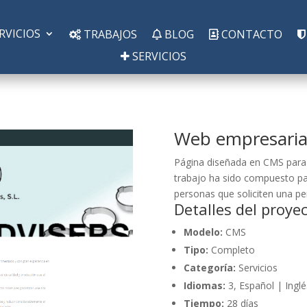
RVICIOS
TRABAJOS
BLOG
CONTACTO
SERVICIOS
Web empresaria
Página diseñada en CMS para 
trabajo ha sido compuesto par
personas que soliciten una per
Detalles del proye
Modelo:
CMS
Tipo:
Completo
Categoría:
Servicios
Idiomas:
3, Español | Inglé
Tiempo:
28 días