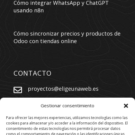
Cómo integrar WhatsApp y ChatGPT
usando n8n
Cómo sincronizar precios y productos de
Odoo con tiendas online
CONTACTO
proyectos@eligeunaweb.es


+34 609 730 569
Gestionar consentimiento
Para ofrecer las mejores experiencias, utilizamos tecnologías como las
cookies para almacenar y/o acceder a la información del dispositivo. El
SÍGUENOS
consentimiento de estas tecnologías nos permitirá procesar datos
como el comportamiento de navegación o las identificaciones únicas