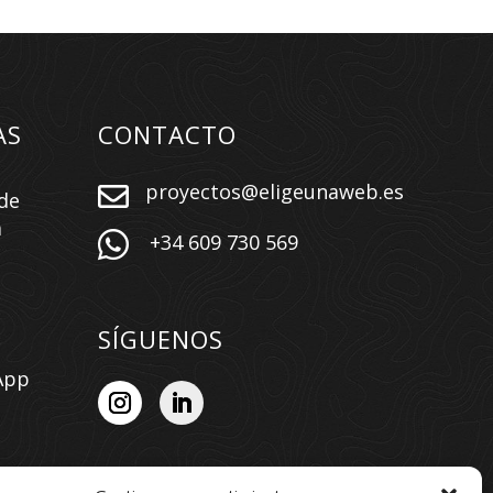
AS
CONTACTO
proyectos@eligeunaweb.es

de
a

+34 609 730 569
SÍGUENOS
App
n