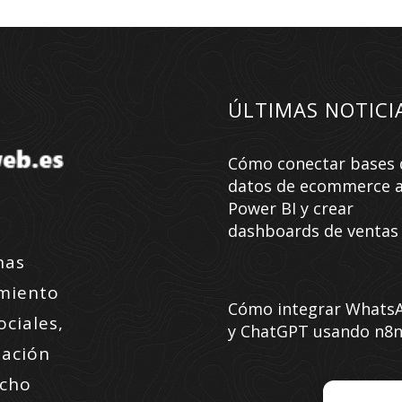
ÚLTIMAS NOTICI
Cómo conectar bases 
datos de ecommerce 
Power BI y crear
dashboards de ventas
nas
amiento
Cómo integrar Whats
ociales,
y ChatGPT usando n8
zación
ucho