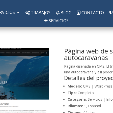
RVICIOS
TRABAJOS
BLOG
CONTACTO
SERVICIOS
Página web de se
autocaravanas
Página diseñada en CMS. El tra
una autocaravana y así poder 
Detalles del proye
Modelo:
CMS | WordPress
Tipo:
Completo
Categoría:
Servicios | Inf
Idiomas:
1, Español
Tiempo:
05 días