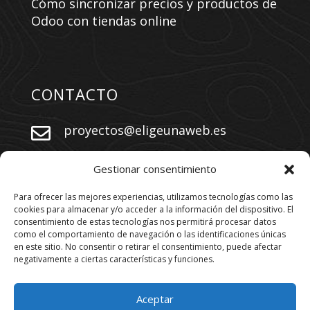
Cómo sincronizar precios y productos de
Odoo con tiendas online
CONTACTO
proyectos@eligeunaweb.es


+34 609 730 569
Gestionar consentimiento
Para ofrecer las mejores experiencias, utilizamos tecnologías como las
cookies para almacenar y/o acceder a la información del dispositivo. El
SÍGUENOS
consentimiento de estas tecnologías nos permitirá procesar datos
como el comportamiento de navegación o las identificaciones únicas
en este sitio. No consentir o retirar el consentimiento, puede afectar
negativamente a ciertas características y funciones.
Aceptar