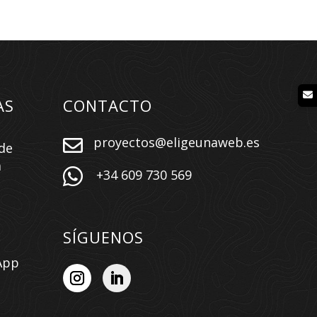
AS
CONTACTO
proyectos@eligeunaweb.es

de
a

+34 609 730 569
SÍGUENOS
App
n