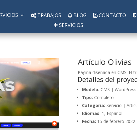
RVICIOS
TRABAJOS
BLOG
CONTACTO
SERVICIOS
Artículo Olivias
Página diseñada en CMS. El tr
Detalles del proye
Modelo:
CMS | WordPress
Tipo:
Completo
Categoría:
Servicio | Artíc
Idiomas:
1, Español
Fecha:
15 de febrero 2022