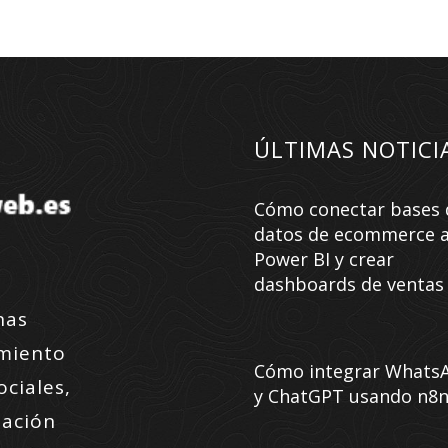
ÚLTIMAS NOTICI
Cómo conectar bases 
datos de ecommerce 
Power BI y crear
dashboards de ventas
nas
amiento
Cómo integrar Whats
ociales,
y ChatGPT usando n8
zación