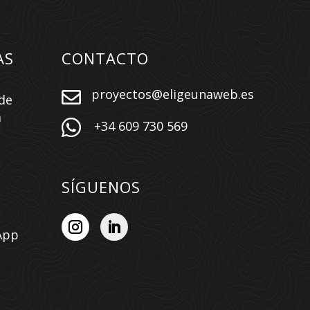
AS
CONTACTO
proyectos@eligeunaweb.es

de
a

+34 609 730 569
SÍGUENOS
App
n