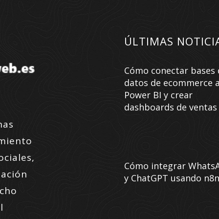
ÚLTIMAS NOTICI
Cómo conectar bases 
datos de ecommerce 
Power BI y crear
dashboards de ventas
nas
amiento
ociales,
Cómo integrar Whats
zación
y ChatGPT usando n8
ucho
l